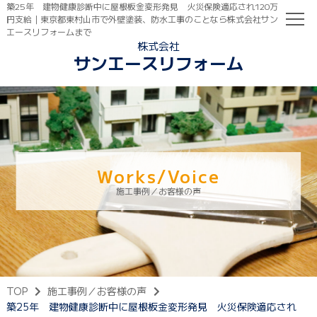
築25年 建物健康診断中に屋根板金変形発見 火災保険適応され120万
円支給｜東京都東村山市で外壁塗装、防水工事のことなら株式会社サン
エースリフォームまで
株式会社
サンエースリフォーム
TOP
初めての方へ
ご依頼の流れ
Works/Voice
施工事例／お客様の声
TOP
施工事例／お客様の声
築25年 建物健康診断中に屋根板金変形発見 火災保険適応され