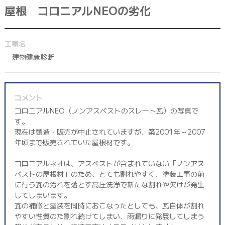
屋根 コロニアルNEOの劣化
042-398-1717
※営業電話はお控えください。
工事名
建物健康診断
コメント
コロニアルNEO（ノンアスベストのスレート瓦）の写真で
す。
現在は製造・販売が中止されていますが、築2001年～2007
年頃まで販売されていた屋根材です。
コロニアルネオは、アスベストが含まれていない「ノンアス
ベストの屋根材」のため、とても割れやすく、塗装工事の前
に行う瓦の汚れを落とす高圧洗浄で新たな割れや欠けが発生
してしまいます。
瓦の補修と塗装を同時におこなったとしても、瓦自体が割れ
やすい性質のた割れ続けてしまい、雨漏りに発展してしまう