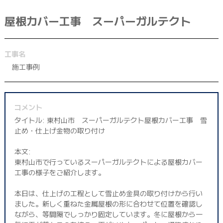
042-398-1717
屋根カバー工事 スーパーガルテクト
※営業電話はお控えください。
工事名
施工事例
コメント
タイトル: 東村山市 スーパーガルテクト屋根カバー工事 雪
止め・仕上げ金物の取り付け
本文:
東村山市で行っているスーパーガルテクトによる屋根カバー
工事の様子をご紹介します。
本日は、仕上げの工程として雪止め金具の取り付けから行い
ました。新しく重ねた金属屋根の形に合わせて位置を確認し
ながら、等間隔でしっかり固定しています。冬に屋根から一