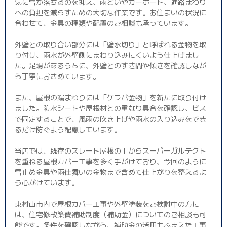
気に雪が落ちるのを抑え、雨どいやカーポート、通路まわり
への負担を減らすための大切な作業です。お住まいの状況に
合わせて、金具の種類や配置のご相談も承っています。
外壁との取り合い部分には「壁水切り」と呼ばれる金物を取
り付け、雨水が外壁側にまわり込みにくいよう仕上げまし
た。足場があるうちに、外壁とのすき間や傾きを確認しなが
ら丁寧におさめています。
また、屋根の端まわりには「ケラバ金物」を新たに取り付け
ました。防水シートや屋根材との重なり具合を確認し、ビス
で固定することで、風雨の吹き上げや雨水の入り込みをでき
るだけ防ぐよう配慮しています。
当店では、既存のスレート屋根の上からスーパーガルテクト
を重ねる屋根カバー工事を多く手がけており、今回のように
雪止め金具や雨仕舞いの金物まで含めて仕上がりを整えるよ
う心がけています。
東村山市内で屋根カバー工事や外壁塗装をご検討中の方に
は、住宅修改築費補助制度（補助金）についてのご相談も可
能です。条件を確認しながら、補助金の活用もふまえた工事