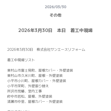
建物健康診断
2026/03/30
施工事例
その他
ニュース
2026年3月30日 本日 着工中現場
お問い合わせ
スタッフブログ
2026年3月30日 株式会社サンエースリフォーム
採用情報
着工中現場リスト
東村山市富士見町、屋根カバー・外壁塗装
正しい業者の選び方
東村山市久米川町、屋根・外壁塗装
小平市小川町、屋根カバー・外壁塗装
ZOOM打ち合わせ
小平市栄町、外壁張り替え
所沢市荒幡、室内工事
府中市若松、屋根、外壁塗装
OPEN : 9:00〜18:00
清瀬市中里、屋根カバー・外壁塗装
CLOSED : 年末年始