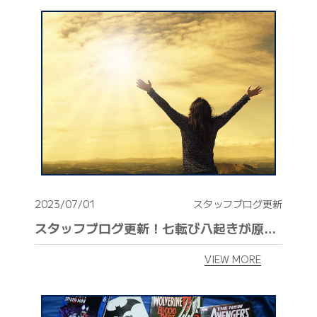
建物健康診断
施工事例
ニュース
お問い合わせ
スタッフブログ
採用情報
正しい業者の選び方
2023/07/01
スタッフブログ更新
スタッフブログ更新！七転び八起きが原点、大きく飛ぶ為に、しっかりとしゃがむ。
ZOOM打ち合わせ
VIEW MORE
OPEN : 9:00〜18:00
CLOSED : 年末年始